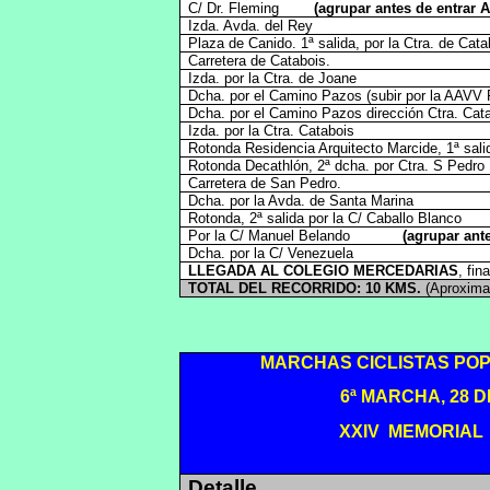
C/ Dr. Fleming
(agrupar antes de entrar A
Izda. Avda. del Re
Plaza de Canido. 1ª salida, por la Ctra. de Cata
Carretera de Catabois.
Izda. por la Ctra. de Joane
Dcha. por el Camino Pazos (subir por la AAVV
Dcha. por el Camino Pazos dirección Ctra. Cat
Izda. por la Ctra. Catabois
Rotonda Residencia Arquitecto Marcide, 1ª salida
Rotonda Decathlón, 2ª dcha. por Ctra. S Pedro
Carretera de San Pedro.
Dcha. por la Avda. de Santa Marina
Rotonda, 2ª salida por la C/ Caballo Blanco
Por la C/ Manuel Belando
(agrupar ante
Dcha. por la C/ Venezuela
LLEGADA AL COLEGIO MERCEDARIAS
, fin
TOTAL DEL RECORRIDO: 10 KMS.
(Aproxima
MARCHAS CICLISTAS PO
6ª MARCHA, 28 D
XXIV MEMORIAL 
Detalle