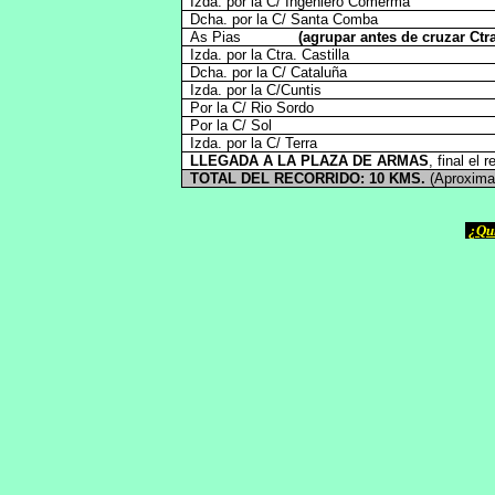
Izda. por la C/ Ingeniero Comerma
Dcha. por la C/ Santa Comba
As Pias
(agrupar antes de cruzar Ctra
Izda. por la Ctra. Castilla
Dcha. por la C/ Cataluña
Izda. por la C/Cuntis
Por la C/ Rio Sordo
Por la C/ Sol
Izda. por la C/ Terra
LLEGADA A LA PLAZA DE ARMAS
, final el r
TOTAL DEL RECORRIDO: 10 KMS.
(Aproxima
¿Qui