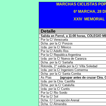
MARCHAS CICLISTAS PO
6ª MARCHA, 28 D
XXIV MEMORIAL 
Detalle
Salida en Ferrol, a 11:00 horas, COLEGIO
Por la C/ Venezuela
Dcha. por la C/ Ponzos
Izda. por la C/ México
Por la C/ Adolfo Ros
Por la C/ Republica Argentina
Izda. por la C/ Nueva de Caranza
Dcha. por la C/ Sartaña
Rotonda, 1º salida por la C/ Villa Soledad
Izda. por la C/ Ingeniero Comerma
Dcha. por la C/ Santa Comba
As Pias
(agrupar antes de cruzar Ctra. C
Izda. por la Ctra. Castilla
Dcha. por la C/ Cataluña
Izda. por la C/ Cuntis
Por la C/ Rio Sordo
Por la C/ Sol
Dcha. C/ Concepción Arenal
Dcha. C/ Almendra