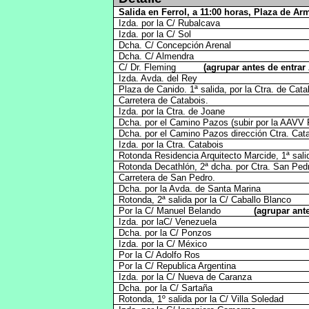
Salida en Ferrol, a 11:00 horas, Plaza de Ar
Izda. por la C/ Rubalcava
Izda. por la C/ Sol
Dcha. C/ Concepción Arenal
Dcha. C/ Almendra
C/ Dr. Fleming
(agrupar antes de entrar
Izda. Avda. del Re
Plaza de Canido. 1ª salida, por la Ctra. de Cata
Carretera de Catabois.
Izda. por la Ctra. de Joane
Dcha. por el Camino Pazos (subir por la AAVV
Dcha. por el Camino Pazos dirección Ctra. Cat
Izda. por la Ctra. Catabois
Rotonda Residencia Arquitecto Marcide, 1ª salida
Rotonda Decathlón, 2ª dcha. por Ctra. San Ped
Carretera de San Pedro.
Dcha. por la Avda. de Santa Marina
Rotonda, 2ª salida por la C/ Caballo Blanco
Por la C/ Manuel Belando
(agrupar ante
Izda. por laC/ Venezuela
Dcha. por la C/ Ponzos
Izda. por la C/ México
Por la C/ Adolfo Ros
Por la C/ Republica Argentina
Izda. por la C/ Nueva de Caranza
Dcha. por la C/ Sartaña
Rotonda, 1º salida por la C/ Villa Soledad